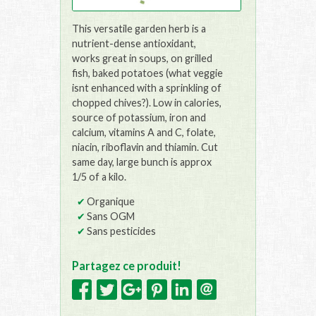
This versatile garden herb is a
nutrient-dense antioxidant,
works great in soups, on grilled
fish, baked potatoes (what veggie
isnt enhanced with a sprinkling of
chopped chives?). Low in calories,
source of potassium, iron and
calcium, vitamins A and C, folate,
niacin, riboflavin and thiamin. Cut
same day, large bunch is approx
1/5 of a kilo.
Organique
Sans OGM
Sans pesticides
Partagez ce produit!